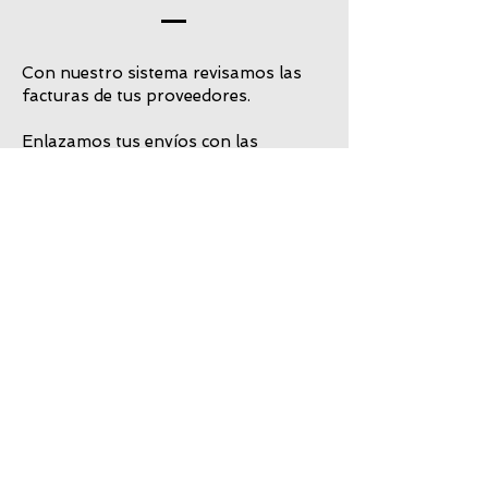
Con nuestro sistema revisamos las
facturas de tus proveedores.
Enlazamos tus envíos con las
expediciones de tus proveedores.
Un sistema integral para asegurar y
agilizar el trabajo administrativo.
Elimina las horas de trabajo aburrido
y asegura el máximo control.